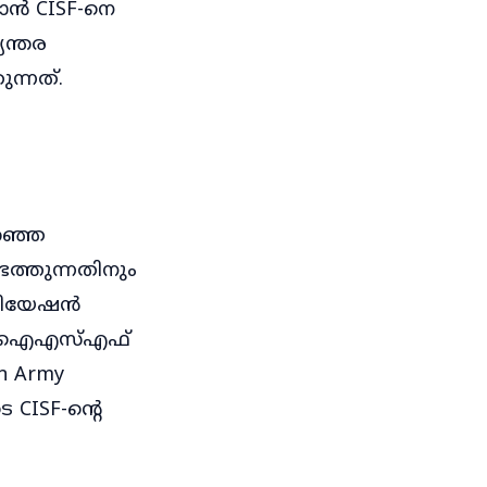
യാൻ CISF-നെ
യന്തര
ുന്നത്.
ഞ്ഞ
െത്തുന്നതിനും
ഏവിയേഷൻ
്ക് സിഐഎസ്എഫ്
n Army
 CISF-ന്റെ