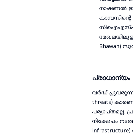
നാഷണൽ ഇന്റല
കാമ്പസിന്റെ
സിഐഎസ്എഫി
മേഖലയിലുള്ള
Bhawan) സു
പ്രാധാന്യം
വർദ്ധിച്ചുവരു
threats) കാരണ
പര്യാപ്തമല്ല.
നിക്ഷേപം നടത്
infrastructur