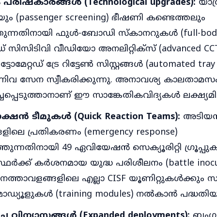
പരിഷ്കാരങ്ങൾ (Technological upgrades):
യാത്
 (passenger screening) ഭീഷണി കണ്ടെത്തലും
ത്തുന്നതിനായി ഫുൾ-ബോഡി സ്കാനറുകൾ (full-body 
 സിസിടിവി വീഡിയോ അനലിറ്റിക്സ് (advanced CCT
ട്ടോമേറ്റഡ് ട്രേ റിട്ടേൺ സിസ്റ്റങ്ങൾ (automated tray
ന്നിവ സേന സ്വീകരിക്കുന്നു. അനാവശ്യ കാലതാമ
ചപ്പെടുത്താനാണ് ഈ സാങ്കേതികവിദ്യകൾ ലക്ഷ്യമിട
യാക്ഷൻ ടീമുകൾ (Quick Reaction Teams):
അടിയന
ളിലെ പ്രതികരണം (emergency response)
ത്തുന്നതിനായി 49 ഏവിയേഷൻ സെക്യൂരിറ്റി ഗ്രൂപ്പുക
്ഥർക്ക് കർശനമായ യുദ്ധ പരിശീലനം (battle inocula
നത്താവളങ്ങളിലെ എല്ലാ CISF യൂണിറ്റുകൾക്കും
ഡ്യൂളുകൾ (training modules) നൽകാൻ പദ്ധതിയുണ
്ച വിന്യാസങ്ങൾ (Expanded deployments):
ബംഗള