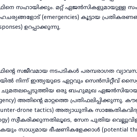
െ സഹായിക്കും. മറ്റ് ഏജൻസികളുമായുള്ള
ചര്യങ്ങളോട് (emergencies) കൂട്ടായ പ്രതികരണ
ponses) ഉറപ്പാക്കുന്നു.
്റെ സജീവമായ നടപടികൾ പരമ്പരാഗത വ്യാവ
ൽ നിന്ന് ഇന്ത്യയുടെ ഏറ്റവും സെൻസിറ്റീവ് സൈറ
ൻ ചുമതലപ്പെടുത്തിയ ഒരു ബഹുമുഖ ഏജൻസിയായ
agency) അതിന്റെ മാറ്റത്തെ പ്രതിഫലിപ്പിക്കുന്നു.
counter-drone tactics) അത്യാധുനിക സാങ്കേതികവിദ്യ
ology) സ്വീകരിക്കുന്നതിലൂടെ, സേന പുതിയ വെല്ലുവ
കയും സാധ്യമായ ഭീഷണികളേക്കാൾ (potential thr