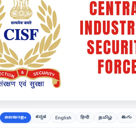
ಕನ್ನಡ
తెలుగు
മലയാളം
हिन्दी
தமிழ்
English