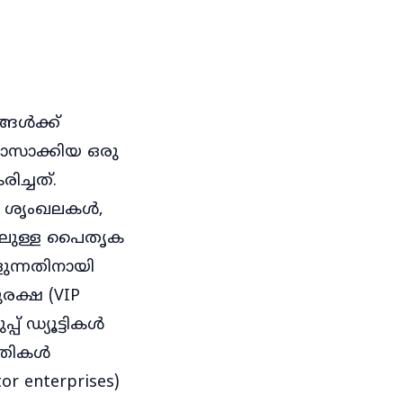
്ങൾക്ക്
 പാസാക്കിയ ഒരു
ിച്ചത്.
ൽ ശൃംഖലകൾ,
ോലുള്ള പൈതൃക
ുന്നതിനായി
രക്ഷ (VIP
പ് ഡ്യൂട്ടികൾ
ദഗതികൾ
r enterprises)