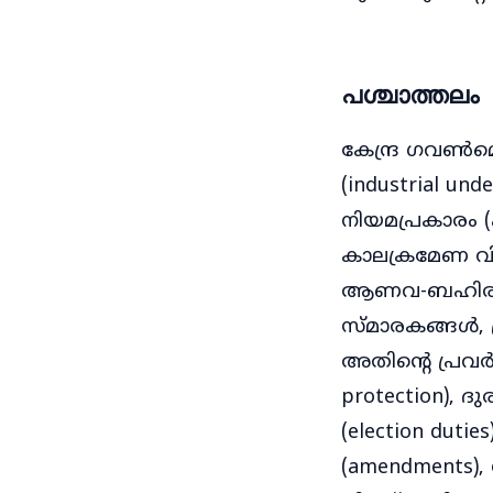
പശ്ചാത്തലം
കേന്ദ്ര ഗവൺമെ
(industrial u
നിയമപ്രകാരം (ac
കാലക്രമേണ വ
ആണവ-ബഹിരാകാ
സ്മാരകങ്ങൾ, 
അതിന്റെ പ്രവർ
protection), ദ
(election dut
(amendments), 