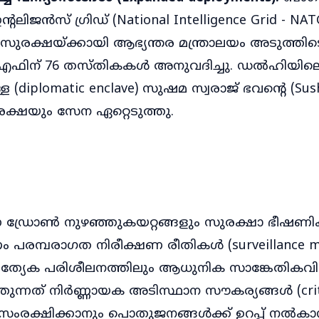
ിജൻസ് ഗ്രിഡ് (National Intelligence Grid - NAT
 സുരക്ഷയ്ക്കായി ആഭ്യന്തര മന്ത്രാലയം അടുത്തിട
ന് 76 തസ്തികകൾ അനുവദിച്ചു. ഡൽഹിയിലെ 
 (diplomatic enclave) സുഷമ സ്വരാജ് ഭവന്റെ (Sus
രക്ഷയും സേന ഏറ്റെടുത്തു.
ന്ന ഡ്രോൺ നുഴഞ്ഞുകയറ്റങ്ങളും സുരക്ഷാ ഭീഷണിക
ം പരമ്പരാഗത നിരീക്ഷണ രീതികൾ (surveillance m
 പ്രത്യേക പരിശീലനത്തിലും ആധുനിക സാങ്കേതികവിദ
തുന്നത് നിർണ്ണായക അടിസ്ഥാന സൗകര്യങ്ങൾ (crit
e) സംരക്ഷിക്കാനും പൊതുജനങ്ങൾക്ക് ഉറപ്പ് നൽകാ