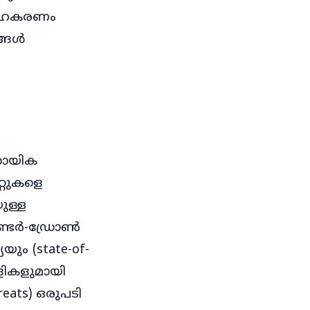
 സഹകരണം
ങ്ങൾ
സായിക
്റുകളെ
ുള്ള
 കൗണ്ടർ-ഡ്രോൺ
യും (state-of-
ിളികളുമായി
eats) ഒരുപടി