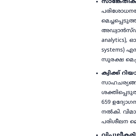
സാങ്കേതിക 
പരിശോധനയും
മെച്ചപ്പെടു
അഡ്വാൻസ്ഡ്
analytics), ഓ
systems) എ
സുരക്ഷ മെച്
ക്വിക്ക് റി
സാഹചര്യങ്ങ
ശക്തിപ്പെടു
659 ഉദ്യോഗസ
നൽകി. വിമാ
പരിശീലന മൊ
വിപുലീകരിച