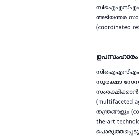
സിഐഎസ്എഫിന
അടിയന്തര സാഹ
(coordinated res
ഉപസംഹാരം
സിഐഎസ്എഫിന
സുരക്ഷാ സേനയി
സംരക്ഷിക്കാ
(multifaceted 
തന്ത്രങ്ങളും (
the-art techn
പൊരുത്തപ്പെടു