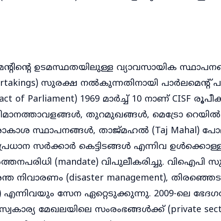
ന്റിന്റെ ഉടമസ്ഥതയിലുള്ള വ്യാവസായിക സ്ഥാപനങ
ndertakings) സുരക്ഷ നൽകുന്നതിനായി പാർലമെന്റ്
t of Parliament) 1969 മാർച്ച് 10 നാണ് CISF രൂപീകര
ിമാനത്താവളങ്ങൾ, തുറമുഖങ്ങൾ, മെട്രോ റെയി
ശ സ്ഥാപനങ്ങൾ, താജ്മഹൽ (Taj Mahal) പ
പ്രധാന സർക്കാർ കെട്ടിടങ്ങൾ എന്നിവ ഉൾക്കൊള്ള
ത്തനപരിധി (mandate) വിപുലീകരിച്ചു. വിഐപി സു
ുരന്ത നിവാരണം (disaster management), തിരഞ്ഞെടുപ്
ies) എന്നിവയും സേന ഏറ്റെടുക്കുന്നു. 2009-ലെ ഭേ
സ്വകാര്യ മേഖലയിലെ സംരംഭങ്ങൾക്ക് (private secto