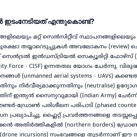
 ഇടംനേടിയത് എന്തുകൊണ്ട്?
ങളിലെയും മറ്റ് സെൻസിറ്റീവ് സ്ഥാപനങ്ങളിലെയും (
) സുരക്ഷാ തയ്യാറെടുപ്പുകൾ അവലോകനം (review) ചെ
ന് സെൻട്രൽ ഇൻഡസ്ട്രിയൽ സെക്യൂരിറ്റി ഫോഴ്സ് (
urity Force - CISF) ഉന്നതതല യോഗം ചേർന്നു. വിരു
ങ്ങൾ (unmanned aerial systems - UAVs) കണ്ടെത
ന്നതിനും നിർവീര്യമാക്കുന്നതിനും (neutralise) ഉദ്യ
ിന് ഇന്ത്യൻ സൈന്യവുമായി (Indian Army) ചേർന്ന്
ൗണ്ടർ-ഡ്രോൺ പരിശീലന പരിപാടി (phased counter-
 പ്രഖ്യാപിച്ചു. ഫ്ലൈറ്റ് പ്രവർത്തനങ്ങളെ തടസ്സപ്പ
ടക്കൻ അതിർത്തികളിൽ (northern borders) ഡ്രോ
(drone incursions) സംഭവങ്ങളെ തുടർന്നാണ് ഈ നീ