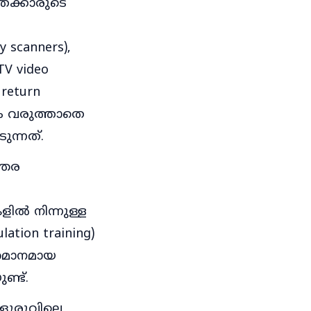
രക്കാരുടെ
scanners),
V video
 return
സം വരുത്താതെ
ുന്നത്.
്തര
ളിൽ നിന്നുള്ള
tion training)
 സമാനമായ
്ട്.
ൂരുവിലെ