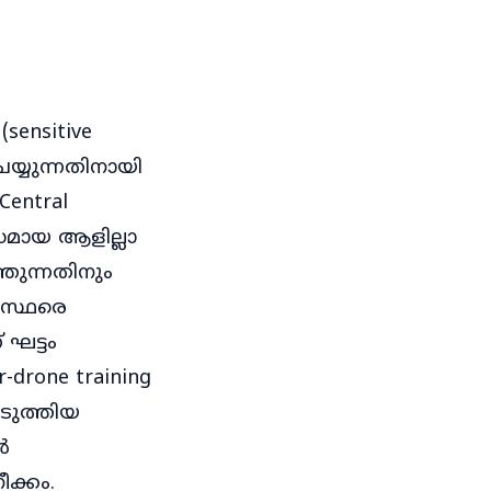
sensitive
യ്യുന്നതിനായി
Central
ദ്ധമായ ആളില്ലാ
്തുന്നതിനും
ോഗസ്ഥരെ
 ഘട്ടം
drone training
െടുത്തിയ
ൺ
ക്കം.