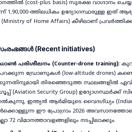
നത്തിൽ (cost-plus basis) സുരക്ഷ വാഗ്ദാനം ചെയ്
്ന് 1,90,000-ത്തിലധികം ഉദ്യോഗസ്ഥരുള്ള ഇത് ആഭ്
 (Ministry of Home Affairs) കീഴിലാണ് പ്രവർത്തിക്ക
ംഭങ്ങൾ (Recent initiatives)
ോൺ പരിശീലനം (Counter-drone training):
കുറ
ക്കുന്ന ഡ്രോണുകൾ (low-altitude drones) കണ്ട
ക്കുന്നതിനുമായി തിരഞ്ഞെടുത്ത സ്ഥലങ്ങളിൽ 
 ഗ്രൂപ്പ് (Aviation Security Group) ഉദ്യോഗസ്ഥർക
കുന്നു. ഇന്ത്യൻ ആർമിയുടെ വൈദഗ്ദ്ധ്യം (India
 ഉൾക്കൊള്ളുന്ന ഈ പ്രോഗ്രാം 2026 അവസാനത്തോടെ
ല്ലാ 72 വിമാനത്താവളങ്ങളിലും നടപ്പിലാക്കും.