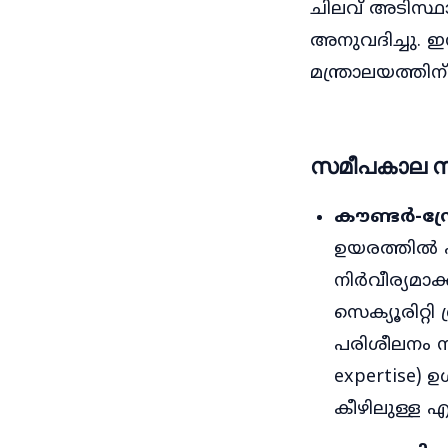
ചിലവ് അടിസ്ഥാ
അനുവദിച്ചു. ഇന
മന്ത്രാലയത്തിന്
സമീപകാല സംര
കൗണ്ടർ-ഡ്ര
ഉയരത്തിൽ പറ
നിർവീര്യമാ
സെക്യൂരിറ്റി
പരിശീലനം നൽ
expertise)
കീഴിലുള്ള എ