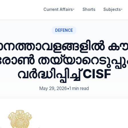
Current Affairs
Shorts
Subjects
▾
▾
DEFENCE
ാനത്താവളങ്ങളിൽ കൗ
രോൺ തയ്യാറെടുപ്പ
വർദ്ധിപ്പിച്ച് CISF
May 29, 2026
•
1 min read