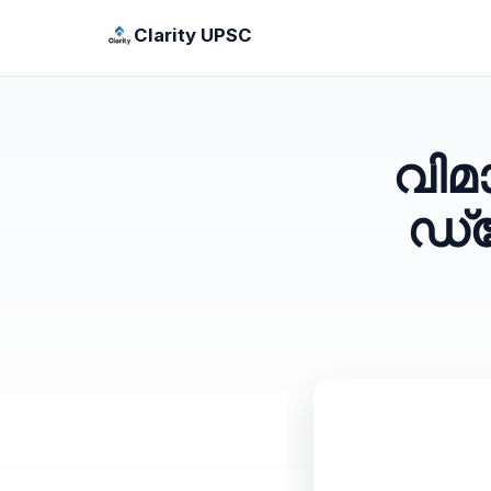
Clarity UPSC
വിമ
ഡ്