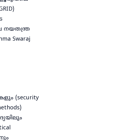
GRID)
െ
നയതന്ത്ര
hma Swaraj
ളും (security
ethods)
്യയിലും
ical
നും