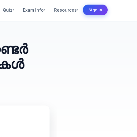
Quiz
Exam Info
Resources
Sign In
▾
▾
▾
ണ്ടർ
ുകൾ