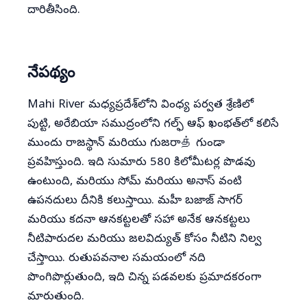
దారితీసింది.
నేపథ్యం
Mahi River మధ్యప్రదేశ్‌లోని వింధ్య పర్వత శ్రేణిలో
పుట్టి, అరేబియా సముద్రంలోని గల్ఫ్ ఆఫ్ ఖంభత్‌లో కలిసే
ముందు రాజస్థాన్ మరియు గుజరాத் గుండా
ప్రవహిస్తుంది. ఇది సుమారు 580 కిలోమీటర్ల పొడవు
ఉంటుంది, మరియు సోమ్ మరియు అనాస్ వంటి
ఉపనదులు దీనికి కలుస్తాయి. మహీ బజాజ్ సాగర్
మరియు కదనా ఆనకట్టలతో సహా అనేక ఆనకట్టలు
నీటిపారుదల మరియు జలవిద్యుత్ కోసం నీటిని నిల్వ
చేస్తాయి. రుతుపవనాల సమయంలో నది
పొంగిపొర్లుతుంది, ఇది చిన్న పడవలకు ప్రమాదకరంగా
మారుతుంది.