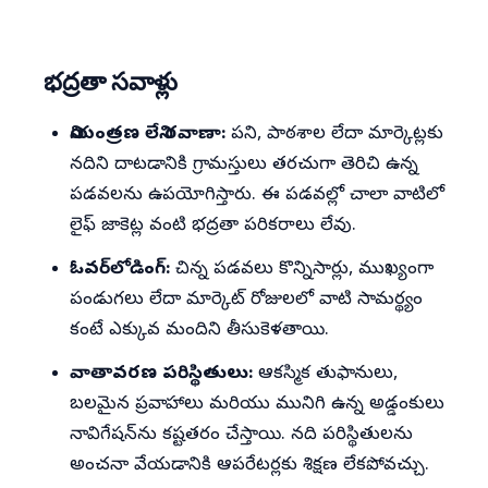
భద్రతా సవాళ్లు
నియంత్రణ లేని రవాణా:
పని, పాఠశాల లేదా మార్కెట్లకు
నదిని దాటడానికి గ్రామస్తులు తరచుగా తెరిచి ఉన్న
పడవలను ఉపయోగిస్తారు. ఈ పడవల్లో చాలా వాటిలో
లైఫ్ జాకెట్ల వంటి భద్రతా పరికరాలు లేవు.
ఓవర్‌లోడింగ్:
చిన్న పడవలు కొన్నిసార్లు, ముఖ్యంగా
పండుగలు లేదా మార్కెట్ రోజులలో వాటి సామర్థ్యం
కంటే ఎక్కువ మందిని తీసుకెళతాయి.
వాతావరణ పరిస్థితులు:
ఆకస్మిక తుఫానులు,
బలమైన ప్రవాహాలు మరియు మునిగి ఉన్న అడ్డంకులు
నావిగేషన్‌ను కష్టతరం చేస్తాయి. నది పరిస్థితులను
అంచనా వేయడానికి ఆపరేటర్లకు శిక్షణ లేకపోవచ్చు.