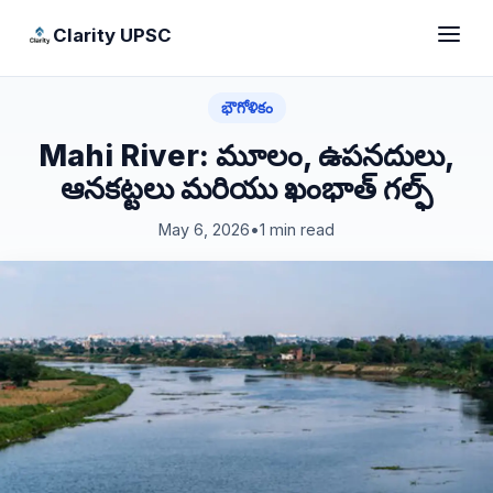
Clarity UPSC
భౌగోళికం
Mahi River: మూలం, ఉపనదులు,
ఆనకట్టలు మరియు ఖంభాత్ గల్ఫ్
May 6, 2026
•
1 min read