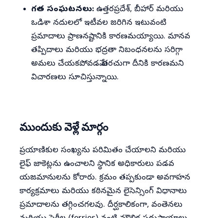
గత సంఘటనలు:
ఉత్తరప్రదేశ్, బీహార్ మరియు
ఒడిశా నదులలో ఇటీవల జరిగిన ఇటువంటి
ప్రమాదాలు ప్రాణనష్టానికి కారణమయ్యాయి. మానవ
తప్పిదాలు మరియు భద్రతా నిబంధనలను సరిగ్గా
అమలు చేయకపోవడమే తరచుగా దీనికి కారణమని
విచారణలు సూచిస్తున్నాయి.
ముందుకు వెళ్లే మార్గం
ప్రయాణికుల సంఖ్యను పరిమితం చేయాలని మరియు
లైఫ్ జాకెట్లను ఉంచాలని స్థానిక అధికారులు పడవ
యజమానులను కోరారు. క్రమం తప్పకుండా అవగాహన
కార్యక్రమాలు మరియు కఠినమైన లైసెన్సింగ్ విధానాలు
ప్రమాదాలను తగ్గించగలవు. దీర్ఘకాలికంగా, వంతెనలు