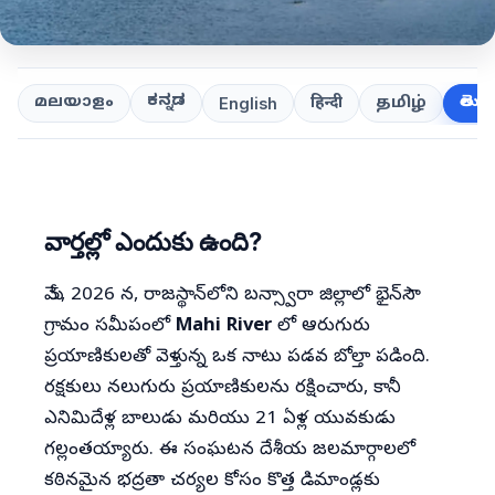
ಕನ್ನಡ
తెలుగ
മലയാളം
हिन्दी
தமிழ்
English
వార్తల్లో ఎందుకు ఉంది?
మే 5, 2026 న, రాజస్థాన్‌లోని బన్స్వారా జిల్లాలో భైన్‌సౌ
గ్రామం సమీపంలో
Mahi River
లో ఆరుగురు
ప్రయాణికులతో వెళ్తున్న ఒక నాటు పడవ బోల్తా పడింది.
రక్షకులు నలుగురు ప్రయాణికులను రక్షించారు, కానీ
ఎనిమిదేళ్ల బాలుడు మరియు 21 ఏళ్ల యువకుడు
గల్లంతయ్యారు. ఈ సంఘటన దేశీయ జలమార్గాలలో
కఠినమైన భద్రతా చర్యల కోసం కొత్త డిమాండ్లకు