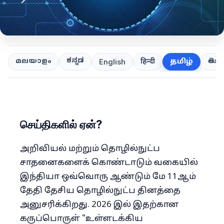
ಕನ್ನಡ
తెలుగ
മലയാളം
हिन्दी
தமிழ்
English
செய்திகளில் ஏன்?
அறிவியல் மற்றும் தொழில்நுட்ப
சாதனைகளைக் கொண்டாடும் வகையில்
இந்தியா ஒவ்வொரு ஆண்டும் மே 11ஆம்
தேதி தேசிய தொழில்நுட்ப தினத்தை
அனுசரிக்கிறது. 2026 இல் இதற்கான
கருப்பொருள் "உள்ளடக்கிய