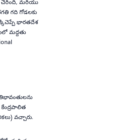
 చేరింది, మరియు
రగతి గది గోడలకు
కిచెప్పే భారతదేశ
యిలో మద్దతు
tional
్రతిభావంతులను
 కేంద్రపాలిత
ికలు) వచ్చారు.