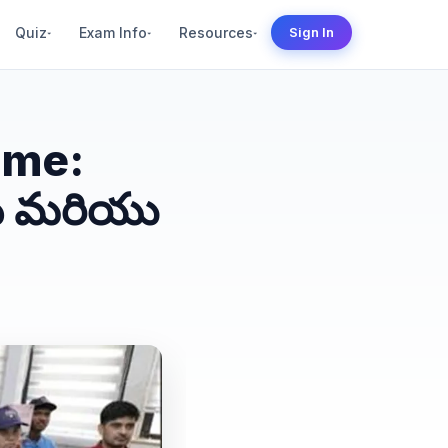
Quiz
Exam Info
Resources
Sign In
▾
▾
▾
mme:
టన మరియు