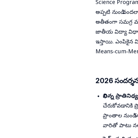
Science Programm
అప్పటి నుండి వందల
అతీతంగా సమగ్ర మరి
జాతీయ విద్యా విధా
ఇస్తాయి. ఎంపికైన వ
Means‑cum‑Merit
2026 సందర్శన
విభిన్న ప్రాతి
చేరుకోవడానికి ప
ప్రాంతాల నుండి
వారితో పాటు 