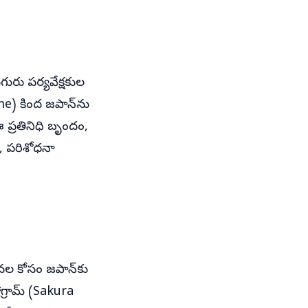
రు పర్యవేక్షకుల
me) కింద జపాన్‌ను
 ప్రతినిధి బృందం,
, పరిశోధనా
నల కోసం జపాన్‌కు
గ్రామ్‌ (Sakura