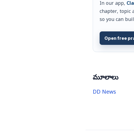
In our app,
Cla
chapter, topic 
so you can buil
Open free pr
మూలాలు
DD News