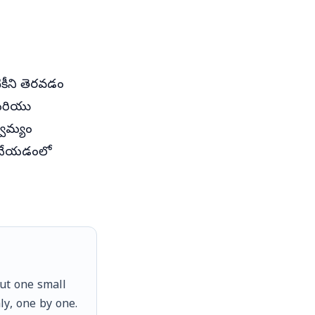
ికీని తెరవడం
 మరియు
వామ్యం
ి చేయడంలో
but one small
ly, one by one.