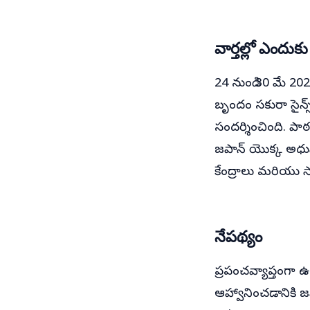
వార్తల్లో ఎందుక
24 నుండి 30 మే 2
బృందం సకురా సైన్స
సందర్శించింది. పా
జపాన్ యొక్క అధున
కేంద్రాలు మరియు సా
నేపథ్యం
ప్రపంచవ్యాప్తంగా 
ఆహ్వానించడానికి జపా