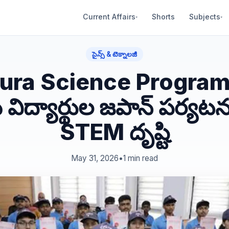
Current Affairs
Shorts
Subjects
▾
▾
సైన్స్ & టెక్నాలజీ
ura Science Progra
విద్యార్థుల జపాన్ పర్య
STEM దృష్టి
May 31, 2026
•
1 min read