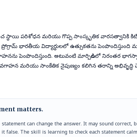
చ స్థాయి పరిశోధన మరియు గొప్ప సాంస్కృతిక వారసత్వానికి కిట
స్ ప్రోగ్రామ్ భారతీయ విద్యార్థులలో ఉత్సుకతను పెంపొందిస్తుంది
నను పెంపొందిస్తుంది. అటువంటి మార్పిడిలలో నిరంతర భాగస్
 అవగాహన మరియు సాంకేతిక నైపుణ్యం కలిగిన తరాన్ని అభివృద్ధ
ement matters.
e statement can change the answer. It may sound correct, 
t false. The skill is learning to check each statement calm