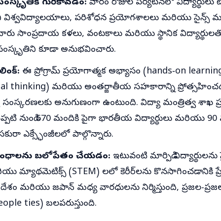
సంస్కృతికి గురికావడం:
వారం రోజుల పర్యటనలో విద్యార్థులు 
ి విశ్వవిద్యాలయాలు, పరిశోధన ప్రయోగశాలలు మరియు సైన్స్
 వారు సాంప్రదాయ కళలు, వంటకాలు మరియు స్థానిక విద్యార్థుల
 సంస్కృతిని కూడా అనుభవించారు.
ింక్:
ఈ ప్రోగ్రామ్ ప్రయోగాత్మక అభ్యాసం (hands‑on learning
al thinking) మరియు అంతర్జాతీయ సహకారాన్ని ప్రోత్సహించడ
ా సంస్కరణలకు అనుగుణంగా ఉంటుంది. విద్యా మంత్రిత్వ శాఖ ప
ేరినప్పటి నుండి 670 మందికి పైగా భారతీయ విద్యార్థులు మరియు 90
సకురా ఎక్స్ఛేంజీలలో పాల్గొన్నారు.
సంబంధాలను బలోపేతం చేయడం:
ఇటువంటి మార్పిడి విద్యార్థులను సై
యు మ్యాథమెటిక్స్ (STEM) లలో కెరీర్‌లను కొనసాగించడానికి ప్
దేశం మరియు జపాన్ మధ్య వారధులను నిర్మిస్తుంది, ప్రజల-ప్
ople ties) బలపరుస్తుంది.