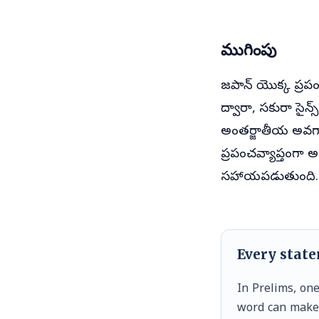
ముగింపు
జపాన్ యొక్క ప్రపం
ద్వారా, సకురా సైన్
అంతర్జాతీయ అవగాహ
ప్రపంచవ్యాప్తంగా
సహాయపడుతుంది.
Every stat
In Prelims, on
word can make i