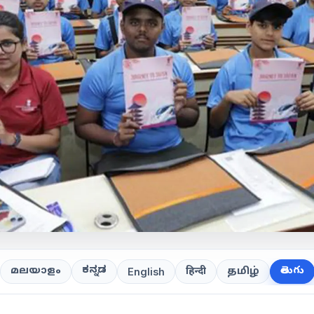
ಕನ್ನಡ
తెలుగు
മലയാളം
हिन्दी
தமிழ்
English