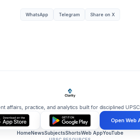
WhatsApp
Telegram
Share on X
ent affairs, practice, and analytics built for disciplined UPSC
Open Web 
Home
News
Subjects
Shorts
Web App
YouTube
UPSC RESOURCES