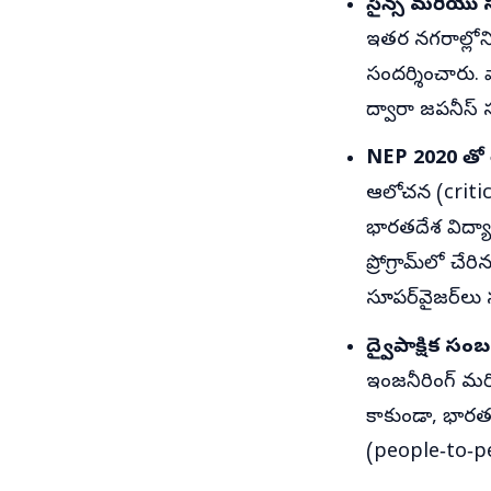
సైన్స్ మరియు 
ఇతర నగరాల్లోన
సందర్శించారు.
ద్వారా జపనీస్
NEP 2020 తో ల
ఆలోచన (critic
భారతదేశ విద్య
ప్రోగ్రామ్‌లో చ
సూపర్‌వైజర్‌లు 
ద్వైపాక్షిక 
ఇంజనీరింగ్ మరి
కాకుండా, భారత
(people‑to‑pe