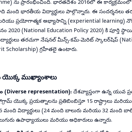
e) ను ప్రారంభించింది. భారతదేశం 2016లో ఈ కార్యక్రమంలో
ాది మంది భారతీయ విద్యార్థులు పాల్గొన్నారు. ఈ సందర్శనలు త
యు ప్రయోగాత్మక అభ్యాసాన్ని (experiential learning) నొక్
నం 2020 (National Education Policy 2020) కి పూర్తి స్థా
ిద్యార్థులు తరచుగా నేషనల్ మీన్స్-కమ్-మెరిట్ స్కాలర్‌షిప్ (Na
 Scholarship) గ్రహీతలై ఉంటారు.
 యొక్క ముఖ్యాంశాలు
నిధ్యం (Diverse representation):
దేశవ్యాప్తంగా ఉన్న యువ ప
్రోగ్రామ్ యొక్క ప్రయత్నాలను ప్రతిబింబిస్తూ 15 రాష్ట్రాలు మరియు
 56 మంది విద్యార్థులు (24 మంది బాలురు మరియు 32 మంది బాల
నలుగురు ఉపాధ్యాయులు మరియు అధికారులు ఉన్నారు.