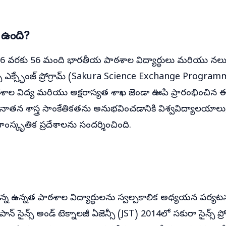
ు ఉంది?
026 వరకు 56 మంది భారతీయ పాఠశాల విద్యార్థులు మరియు నలుగు
్ ఎక్స్ఛేంజ్ ప్రోగ్రామ్ (Sakura Science Exchange Program
ఠశాల విద్య మరియు అక్షరాస్యత శాఖ జెండా ఊపి ప్రారంభించిన ఈ
ాతన శాస్త్ర సాంకేతికతను అనుభవించడానికి విశ్వవిద్యాలయాలు
ంస్కృతిక ప్రదేశాలను సందర్శించింది.
ఉన్న ఉన్నత పాఠశాల విద్యార్థులను స్వల్పకాలిక అధ్యయన పర్యట
న్ సైన్స్ అండ్ టెక్నాలజీ ఏజెన్సీ (JST) 2014లో సకురా సైన్స్ ప్రో