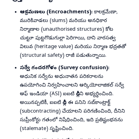
ఆక్రమణలు (Encroachments):
కాలక్రమేణా,
మురికివాడలు (slums) మరియు అనధికార
నిర్మాణాల (unauthorised structures) కోట
చుట్టూ పుట్టగొడుగుల్లా పెరిగాయి, దాని వారసత్వ
విలువ (heritage value) మరియు నిర్మాణ భద్రతతో
(structural safety) రాజీ పడుతున్నాయి.
సర్వే గందరగోళం (Survey confusion):
ఆధునిక సర్వేను అధునాతన పరికరాలను
ఉపయోగించి నిర్వహించాలని ఆర్కియోలాజికల్ సర్వే
ఆఫ్ ఇండియా (ASI) ఐఐటి ఢిల్లీని అభ్యర్థించింది.
అయినప్పటికీ, ఐఐటి ఢిల్లీ ఈ పనిని సబ్‌కాంట్రాక్ట్
(subcontracting) చేయాలని పరిగణించింది, దీనిని
సుప్రీంకోర్టు గతంలో నిషేధించింది, ఇది ప్రతిష్టంభనను
(stalemate) సృష్టించింది.