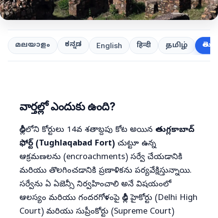
ಕನ್ನಡ
తెలుగ
മലയാളം
हिन्दी
தமிழ்
English
వార్తల్లో ఎందుకు ఉంది?
ఢిల్లీలోని కోర్టులు 14వ శతాబ్దపు కోట అయిన
తుగ్లకాబాద్
ఫోర్ట్ (Tughlaqabad Fort)
చుట్టూ ఉన్న
ఆక్రమణలను (encroachments) సర్వే చేయడానికి
మరియు తొలగించడానికి ప్రణాళికను పర్యవేక్షిస్తున్నాయి.
సర్వేను ఏ ఏజెన్సీ నిర్వహించాలి అనే విషయంలో
ఆలస్యం మరియు గందరగోళంపై ఢిల్లీ హైకోర్టు (Delhi High
Court) మరియు సుప్రీంకోర్టు (Supreme Court)