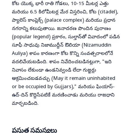
కోట యొక్క భారీ రాతి గోడలు, 10-15 మీటర్ల ఎత్తు
మరియు 6.5 కిలోమీటర్ల మేర విస్తరించి, కోట (citadel),
ప్యాలెస్ కాంప్లెక్స్ (palace complex) మరియు ప్రధాన
నగరాన్ని కలుపుతాయి. జనాదరణ పొందిన పురాణం
(popular legend) ప్రకారం, సుల్తాన్‌తో వివాదంలో పడిన
సూఫీ సాధువు నిజాముద్దీన్ ఔలియా (Nizamuddin
Auliya) శాపం కారణంగా కోట కొన్ని సంవత్సరాలలోనే
వదలివేయబడింది. శాపం నివేదించబడినట్లుగా, "ఇది
నివాసం లేకుండా ఉండనివ్వండి లేదా గుజ్జర్లు
ఆక్రమించబడవచ్చు (May it remain uninhabited
or be occupied by Gujjars)," మరియు ఘియాస్-
ఉద్-దిన్ కొద్దిసేపటికే మరణించాడు మరియు రాజధాని
మార్చబడింది.
ప్రస్తుత సమస్యలు