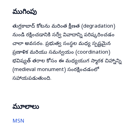
ముగింపు
తుగ్లకాబాద్ కోటను మరింత క్షీణత (degradation)
నుండి రక్షించడానికి సర్వే వివాదాన్ని పరిష్కరించడం
చాలా అవసరం. ప్రభుత్వ సంస్థల మధ్య స్పష్టమైన
ప్రణాళిక మరియు సమన్వయం (coordination)
భవిష్యత్ తరాల కోసం ఈ మధ్యయుగ స్మారక చిహ్నాన్ని
(medieval monument) సంరక్షించడంలో
సహాయపడుతుంది.
మూలాలు
MSN