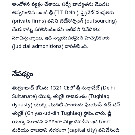
ఆందోళన వ్యక్తం చేశాయి. సర్వే బాధ్యతను మొదట
అప్పగించిన ఐఐటి ఢిల్లీ (IIT Delhi), ప్రైవేట్ సంస్థలకు
(private firms) పనిని ఔట్‌సోర్సింగ్ (outsourcing)
చేయడాన్ని పరిశీలించిందని ఇటీవలి నివేదికలు
సూచిస్తున్నాయి, ఇది న్యాయపరమైన హెచ్చరికలకు
(judicial admonitions) దారితీసింది.
నేపథ్యం
తుగ్లకాబాద్ కోటను 1321 CEలో ఢిల్లీ సుల్తానేట్ (Delhi
Sultanate) యొక్క తుగ్లక్ రాజవంశం (Tughlaq
dynasty) యొక్క మొదటి పాలకుడు ఘియాస్-ఉద్-దిన్
తుగ్లక్ (Ghiyas-ud-din Tughlaq) స్థాపించారు. ఢిల్లీ
యొక్క మూడవ నగరంగా నిర్మించబడిన ఇది కోటగా
మరియు రాజధాని నగరంగా (capital city) పనిచేసింది.