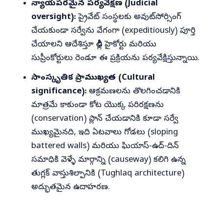
న్యాయపరమైన పర్యవేక్షణ (Judicial
oversight):
ప్రైవేట్ సంస్థలకు అవుట్‌సోర్సింగ్
చేయకుండా సర్వేను వేగంగా (expeditiously) పూర్తి
చేయాలని ఆదేశిస్తూ ఢిల్లీ హైకోర్టు మరియు
సుప్రీంకోర్టులు రెండూ ఈ ప్రక్రియను పర్యవేక్షిస్తున్నాయి.
సాంస్కృతిక ప్రాముఖ్యత (Cultural
significance):
ఆక్రమణలను తొలగించడానికి
మాత్రమే కాకుండా కోట యొక్క పరిరక్షణను
(conservation) ప్లాన్ చేయడానికి కూడా సర్వే
ముఖ్యమైనది, ఇది ఏటవాలు గోడలు (sloping
battered walls) మరియు ఘియాస్-ఉద్-దిన్
సమాధికి వెళ్ళే మార్గాన్ని (causeway) కలిగి ఉన్న
తుగ్లక్ వాస్తుశిల్పానికి (Tughlaq architecture)
అద్భుతమైన ఉదాహరణ.