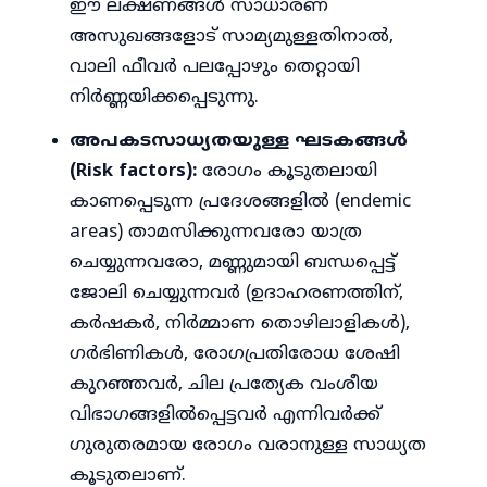
ഈ ലക്ഷണങ്ങൾ സാധാരണ
അസുഖങ്ങളോട് സാമ്യമുള്ളതിനാൽ,
വാലി ഫീവർ പലപ്പോഴും തെറ്റായി
നിർണ്ണയിക്കപ്പെടുന്നു.
അപകടസാധ്യതയുള്ള ഘടകങ്ങൾ
(Risk factors):
രോഗം കൂടുതലായി
കാണപ്പെടുന്ന പ്രദേശങ്ങളിൽ (endemic
areas) താമസിക്കുന്നവരോ യാത്ര
ചെയ്യുന്നവരോ, മണ്ണുമായി ബന്ധപ്പെട്ട്
ജോലി ചെയ്യുന്നവർ (ഉദാഹരണത്തിന്,
കർഷകർ, നിർമ്മാണ തൊഴിലാളികൾ),
ഗർഭിണികൾ, രോഗപ്രതിരോധ ശേഷി
കുറഞ്ഞവർ, ചില പ്രത്യേക വംശീയ
വിഭാഗങ്ങളിൽപ്പെട്ടവർ എന്നിവർക്ക്
ഗുരുതരമായ രോഗം വരാനുള്ള സാധ്യത
കൂടുതലാണ്.