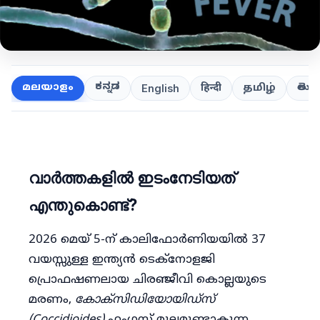
ಕನ್ನಡ
తెలుగ
മലയാളം
हिन्दी
தமிழ்
English
വാർത്തകളിൽ ഇടംനേടിയത്
എന്തുകൊണ്ട്?
2026 മെയ് 5-ന് കാലിഫോർണിയയിൽ 37
വയസ്സുള്ള ഇന്ത്യൻ ടെക്‌നോളജി
പ്രൊഫഷണലായ ചിരഞ്ജീവി കൊല്ലയുടെ
മരണം,
കോക്സിഡിയോയിഡ്സ്