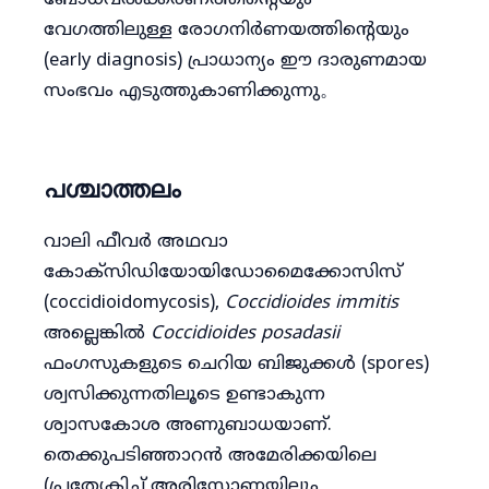
ബോധവൽക്കരണത്തിൻ്റെയും
വേഗത്തിലുള്ള രോഗനിർണയത്തിൻ്റെയും
(early diagnosis) പ്രാധാന്യം ഈ ദാരുണമായ
സംഭവം എടുത്തുകാണിക്കുന്നു。
പശ്ചാത്തലം
വാലി ഫീവർ അഥവാ
കോക്സിഡിയോയിഡോമൈക്കോസിസ്
(coccidioidomycosis),
Coccidioides immitis
അല്ലെങ്കിൽ
Coccidioides posadasii
ഫംഗസുകളുടെ ചെറിയ ബിജുക്കൾ (spores)
ശ്വസിക്കുന്നതിലൂടെ ഉണ്ടാകുന്ന
ശ്വാസകോശ അണുബാധയാണ്.
തെക്കുപടിഞ്ഞാറൻ അമേരിക്കയിലെ
(പ്രത്യേകിച്ച് അരിസോണയിലും