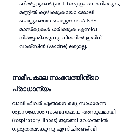
ഫിൽട്ടറുകൾ (air filters) ഉപയോഗിക്കുക,
മണ്ണിൽ കുഴിക്കുകയോ ജോലി
ചെയ്യുകയോ ചെയ്യുമ്പോൾ N95
മാസ്കുകൾ ധരിക്കുക എന്നിവ
നിർദ്ദേശിക്കുന്നു. നിലവിൽ ഇതിന്
വാക്സിൻ (vaccine) ലഭ്യമല്ല.
സമീപകാല സംഭവത്തിൻ്റെ
പ്രാധാന്യം
വാലി ഫീവർ എങ്ങനെ ഒരു സാധാരണ
ശ്വാസകോശ സംബന്ധമായ അസുഖമായി
(respiratory illness) തുടങ്ങി വേഗത്തിൽ
ഗുരുതരമാകുന്നു എന്ന് ചിരഞ്ജീവി