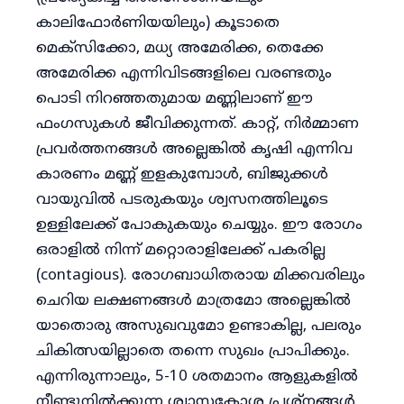
കാലിഫോർണിയയിലും) കൂടാതെ
മെക്സിക്കോ, മധ്യ അമേരിക്ക, തെക്കേ
അമേരിക്ക എന്നിവിടങ്ങളിലെ വരണ്ടതും
പൊടി നിറഞ്ഞതുമായ മണ്ണിലാണ് ഈ
ഫംഗസുകൾ ജീവിക്കുന്നത്. കാറ്റ്, നിർമ്മാണ
പ്രവർത്തനങ്ങൾ അല്ലെങ്കിൽ കൃഷി എന്നിവ
കാരണം മണ്ണ് ഇളകുമ്പോൾ, ബിജുക്കൾ
വായുവിൽ പടരുകയും ശ്വസനത്തിലൂടെ
ഉള്ളിലേക്ക് പോകുകയും ചെയ്യും. ഈ രോഗം
ഒരാളിൽ നിന്ന് മറ്റൊരാളിലേക്ക് പകരില്ല
(contagious). രോഗബാധിതരായ മിക്കവരിലും
ചെറിയ ലക്ഷണങ്ങൾ മാത്രമോ അല്ലെങ്കിൽ
യാതൊരു അസുഖവുമോ ഉണ്ടാകില്ല, പലരും
ചികിത്സയില്ലാതെ തന്നെ സുഖം പ്രാപിക്കും.
എന്നിരുന്നാലും, 5-10 ശതമാനം ആളുകളിൽ
നീണ്ടുനിൽക്കുന്ന ശ്വാസകോശ പ്രശ്നങ്ങൾ