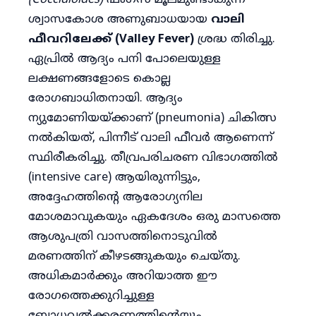
(Coccidioides)
ഫംഗസ് മൂലമുണ്ടാകുന്ന
ശ്വാസകോശ അണുബാധയായ
വാലി
ഫീവറിലേക്ക് (Valley Fever)
ശ്രദ്ധ തിരിച്ചു.
ഏപ്രിൽ ആദ്യം പനി പോലെയുള്ള
ലക്ഷണങ്ങളോടെ കൊല്ല
രോഗബാധിതനായി. ആദ്യം
ന്യുമോണിയയ്ക്കാണ് (pneumonia) ചികിത്സ
നൽകിയത്, പിന്നീട് വാലി ഫീവർ ആണെന്ന്
സ്ഥിരീകരിച്ചു. തീവ്രപരിചരണ വിഭാഗത്തിൽ
(intensive care) ആയിരുന്നിട്ടും,
അദ്ദേഹത്തിൻ്റെ ആരോഗ്യനില
മോശമാവുകയും ഏകദേശം ഒരു മാസത്തെ
ആശുപത്രി വാസത്തിനൊടുവിൽ
മരണത്തിന് കീഴടങ്ങുകയും ചെയ്തു.
അധികമാർക്കും അറിയാത്ത ഈ
രോഗത്തെക്കുറിച്ചുള്ള