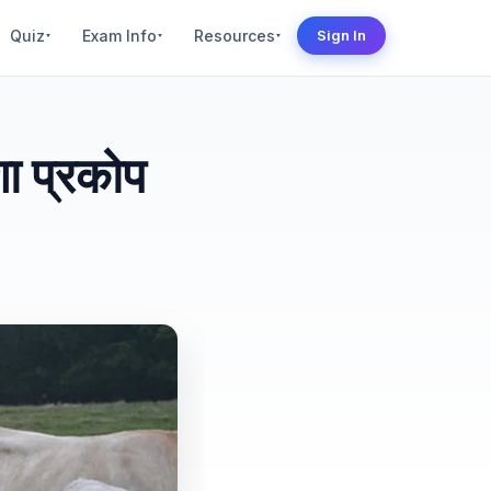
Quiz
Exam Info
Resources
Sign In
▾
▾
▾
 प्रकोप