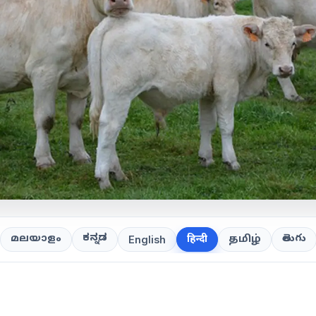
ಕನ್ನಡ
తెలుగు
മലയാളം
हिन्दी
தமிழ்
English