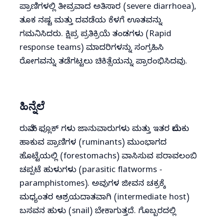
ಪ್ರಾಣಿಗಳಲ್ಲಿ ತೀವ್ರವಾದ ಅತಿಸಾರ (severe diarrhoea),
ತೂಕ ನಷ್ಟ ಮತ್ತು ದವಡೆಯ ಕೆಳಗೆ ಊತವನ್ನು
ಗಮನಿಸಿದರು. ಕ್ಷಿಪ್ರ ಪ್ರತಿಕ್ರಿಯೆ ತಂಡಗಳು (Rapid
response teams) ಮಾದರಿಗಳನ್ನು ಸಂಗ್ರಹಿಸಿ
ರೋಗವನ್ನು ತಡೆಗಟ್ಟಲು ಚಿಕಿತ್ಸೆಯನ್ನು ಪ್ರಾರಂಭಿಸಿದವು.
ಹಿನ್ನೆಲೆ
ರುಮೆನ್ ಫ್ಲೂಕ್ ಗಳು ಜಾನುವಾರುಗಳು ಮತ್ತು ಇತರ ಮೆಲುಕು
ಹಾಕುವ ಪ್ರಾಣಿಗಳ (ruminants) ಮುಂಭಾಗದ
ಹೊಟ್ಟೆಯಲ್ಲಿ (forestomachs) ವಾಸಿಸುವ ಪರಾವಲಂಬಿ
ಚಪ್ಪಟೆ ಹುಳುಗಳು (parasitic flatworms -
paramphistomes). ಅವುಗಳ ಜೀವನ ಚಕ್ರಕ್ಕೆ
ಮಧ್ಯಂತರ ಆಶ್ರಯದಾತವಾಗಿ (intermediate host)
ಬಸವನ ಹುಳು (snail) ಬೇಕಾಗುತ್ತದೆ. ಗೊಬ್ಬರದಲ್ಲಿ