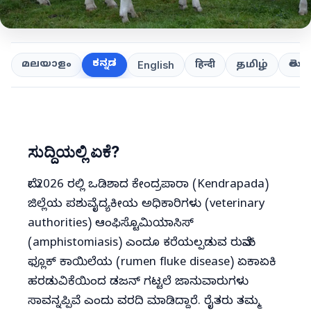
ಕನ್ನಡ
తెలుగ
മലയാളം
हिन्दी
தமிழ்
English
ಸುದ್ದಿಯಲ್ಲಿ ಏಕೆ?
ಮೇ 2026 ರಲ್ಲಿ ಒಡಿಶಾದ ಕೇಂದ್ರಪಾರಾ (Kendrapada)
ಜಿಲ್ಲೆಯ ಪಶುವೈದ್ಯಕೀಯ ಅಧಿಕಾರಿಗಳು (veterinary
authorities) ಆಂಫಿಸ್ಟೊಮಿಯಾಸಿಸ್
(amphistomiasis) ಎಂದೂ ಕರೆಯಲ್ಪಡುವ ರುಮೆನ್
ಫ್ಲೂಕ್ ಕಾಯಿಲೆಯ (rumen fluke disease) ಏಕಾಏಕಿ
ಹರಡುವಿಕೆಯಿಂದ ಡಜನ್ ಗಟ್ಟಲೆ ಜಾನುವಾರುಗಳು
ಸಾವನ್ನಪ್ಪಿವೆ ಎಂದು ವರದಿ ಮಾಡಿದ್ದಾರೆ. ರೈತರು ತಮ್ಮ