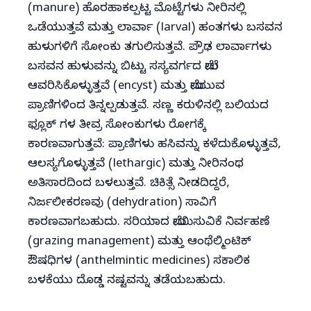
(manure) ಹೊರಹಾಕಲ್ಪಟ್ಟ ಮೊಟ್ಟೆಗಳು ನೀರಿನಲ್ಲಿ
ಒಡೆಯುತ್ತವೆ ಮತ್ತು ಲಾರ್ವಾ (larval) ಹಂತಗಳು ಬಸವನ
ಹುಳುಗಳಿಗೆ ಸೋಂಕು ತಗುಲಿಸುತ್ತವೆ. ಪ್ರೌಢ ಲಾರ್ವಾಗಳು
ಬಸವನ ಹುಳುವನ್ನು ಬಿಟ್ಟು ಸಸ್ಯವರ್ಗದ ಮೇಲೆ
ಆವರಿಸಿಕೊಳ್ಳುತ್ತವೆ (encyst) ಮತ್ತು ಮೇಯುವ
ಪ್ರಾಣಿಗಳಿಂದ ತಿನ್ನಲ್ಪಡುತ್ತವೆ. ಸಣ್ಣ ಕರುಳಿನಲ್ಲಿ ಬಲಿಯದ
ಫ್ಲೂಕ್ ಗಳ ತೀವ್ರ ಸೋಂಕುಗಳು ರೋಗಕ್ಕೆ
ಕಾರಣವಾಗುತ್ತವೆ: ಪ್ರಾಣಿಗಳು ಹಸಿವನ್ನು ಕಳೆದುಕೊಳ್ಳುತ್ತವೆ,
ಆಲಸ್ಯಗೊಳ್ಳುತ್ತವೆ (lethargic) ಮತ್ತು ನೀರಿನಂಥ
ಅತಿಸಾರದಿಂದ ಬಳಲುತ್ತವೆ. ಚಿಕಿತ್ಸೆ ನೀಡದಿದ್ದರೆ,
ನಿರ್ಜಲೀಕರಣವು (dehydration) ಸಾವಿಗೆ
ಕಾರಣವಾಗಬಹುದು. ಸರಿಯಾದ ಮೇಯಿಸುವಿಕೆ ನಿರ್ವಹಣೆ
(grazing management) ಮತ್ತು ಆಂಥೆಲ್ಮಿಂಟಿಕ್
ಔಷಧಿಗಳ (anthelmintic medicines) ಸಕಾಲಿಕ
ಬಳಕೆಯು ದೊಡ್ಡ ನಷ್ಟವನ್ನು ತಡೆಯಬಹುದು.