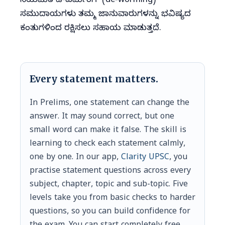
ನಿಯಮಿತ ಡಿ-ವರ್ಮಿಂಗ್ (de‑worming)
ಸಮುದಾಯಗಳು ತಮ್ಮ ಜಾನುವಾರುಗಳನ್ನು ಭವಿಷ್ಯದ
ಕಂತುಗಳಿಂದ ರಕ್ಷಿಸಲು ಸಹಾಯ ಮಾಡುತ್ತದೆ.
Every statement matters.
In Prelims, one statement can change the
answer. It may sound correct, but one
small word can make it false. The skill is
learning to check each statement calmly,
one by one. In our app,
Clarity UPSC
, you
practise statement questions across every
subject, chapter, topic and sub-topic. Five
levels take you from basic checks to harder
questions, so you can build confidence for