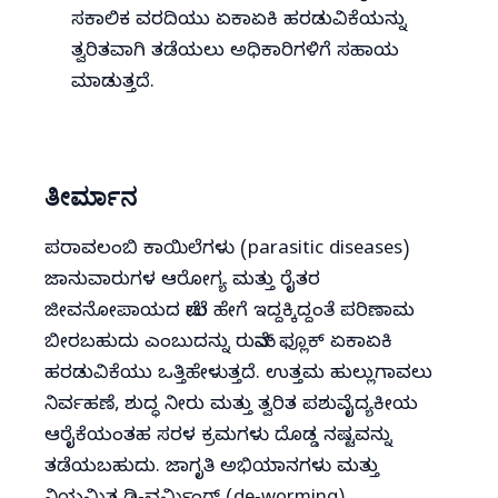
ಸಕಾಲಿಕ ವರದಿಯು ಏಕಾಏಕಿ ಹರಡುವಿಕೆಯನ್ನು
ತ್ವರಿತವಾಗಿ ತಡೆಯಲು ಅಧಿಕಾರಿಗಳಿಗೆ ಸಹಾಯ
ಮಾಡುತ್ತದೆ.
ತೀರ್ಮಾನ
ಪರಾವಲಂಬಿ ಕಾಯಿಲೆಗಳು (parasitic diseases)
ಜಾನುವಾರುಗಳ ಆರೋಗ್ಯ ಮತ್ತು ರೈತರ
ಜೀವನೋಪಾಯದ ಮೇಲೆ ಹೇಗೆ ಇದ್ದಕ್ಕಿದ್ದಂತೆ ಪರಿಣಾಮ
ಬೀರಬಹುದು ಎಂಬುದನ್ನು ರುಮೆನ್ ಫ್ಲೂಕ್ ಏಕಾಏಕಿ
ಹರಡುವಿಕೆಯು ಒತ್ತಿಹೇಳುತ್ತದೆ. ಉತ್ತಮ ಹುಲ್ಲುಗಾವಲು
ನಿರ್ವಹಣೆ, ಶುದ್ಧ ನೀರು ಮತ್ತು ತ್ವರಿತ ಪಶುವೈದ್ಯಕೀಯ
ಆರೈಕೆಯಂತಹ ಸರಳ ಕ್ರಮಗಳು ದೊಡ್ಡ ನಷ್ಟವನ್ನು
ತಡೆಯಬಹುದು. ಜಾಗೃತಿ ಅಭಿಯಾನಗಳು ಮತ್ತು