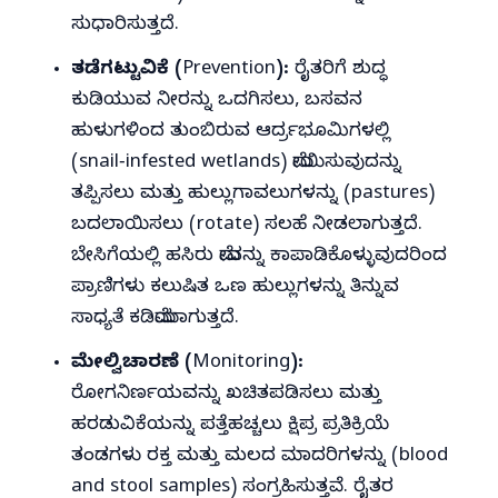
ಸುಧಾರಿಸುತ್ತದೆ.
ತಡೆಗಟ್ಟುವಿಕೆ (Prevention):
ರೈತರಿಗೆ ಶುದ್ಧ
ಕುಡಿಯುವ ನೀರನ್ನು ಒದಗಿಸಲು, ಬಸವನ
ಹುಳುಗಳಿಂದ ತುಂಬಿರುವ ಆರ್ದ್ರಭೂಮಿಗಳಲ್ಲಿ
(snail‑infested wetlands) ಮೇಯಿಸುವುದನ್ನು
ತಪ್ಪಿಸಲು ಮತ್ತು ಹುಲ್ಲುಗಾವಲುಗಳನ್ನು (pastures)
ಬದಲಾಯಿಸಲು (rotate) ಸಲಹೆ ನೀಡಲಾಗುತ್ತದೆ.
ಬೇಸಿಗೆಯಲ್ಲಿ ಹಸಿರು ಮೇವನ್ನು ಕಾಪಾಡಿಕೊಳ್ಳುವುದರಿಂದ
ಪ್ರಾಣಿಗಳು ಕಲುಷಿತ ಒಣ ಹುಲ್ಲುಗಳನ್ನು ತಿನ್ನುವ
ಸಾಧ್ಯತೆ ಕಡಿಮೆಯಾಗುತ್ತದೆ.
ಮೇಲ್ವಿಚಾರಣೆ (Monitoring):
ರೋಗನಿರ್ಣಯವನ್ನು ಖಚಿತಪಡಿಸಲು ಮತ್ತು
ಹರಡುವಿಕೆಯನ್ನು ಪತ್ತೆಹಚ್ಚಲು ಕ್ಷಿಪ್ರ ಪ್ರತಿಕ್ರಿಯೆ
ತಂಡಗಳು ರಕ್ತ ಮತ್ತು ಮಲದ ಮಾದರಿಗಳನ್ನು (blood
and stool samples) ಸಂಗ್ರಹಿಸುತ್ತವೆ. ರೈತರ