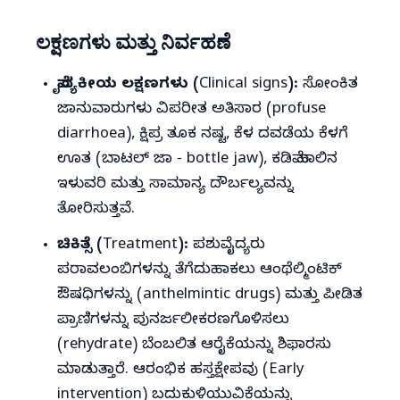
ಲಕ್ಷಣಗಳು ಮತ್ತು ನಿರ್ವಹಣೆ
ವೈದ್ಯಕೀಯ ಲಕ್ಷಣಗಳು (Clinical signs):
ಸೋಂಕಿತ
ಜಾನುವಾರುಗಳು ವಿಪರೀತ ಅತಿಸಾರ (profuse
diarrhoea), ಕ್ಷಿಪ್ರ ತೂಕ ನಷ್ಟ, ಕೆಳ ದವಡೆಯ ಕೆಳಗೆ
ಊತ (ಬಾಟಲ್ ಜಾ - bottle jaw), ಕಡಿಮೆ ಹಾಲಿನ
ಇಳುವರಿ ಮತ್ತು ಸಾಮಾನ್ಯ ದೌರ್ಬಲ್ಯವನ್ನು
ತೋರಿಸುತ್ತವೆ.
ಚಿಕಿತ್ಸೆ (Treatment):
ಪಶುವೈದ್ಯರು
ಪರಾವಲಂಬಿಗಳನ್ನು ತೆಗೆದುಹಾಕಲು ಆಂಥೆಲ್ಮಿಂಟಿಕ್
ಔಷಧಿಗಳನ್ನು (anthelmintic drugs) ಮತ್ತು ಪೀಡಿತ
ಪ್ರಾಣಿಗಳನ್ನು ಪುನರ್ಜಲೀಕರಣಗೊಳಿಸಲು
(rehydrate) ಬೆಂಬಲಿತ ಆರೈಕೆಯನ್ನು ಶಿಫಾರಸು
ಮಾಡುತ್ತಾರೆ. ಆರಂಭಿಕ ಹಸ್ತಕ್ಷೇಪವು (Early
intervention) ಬದುಕುಳಿಯುವಿಕೆಯನ್ನು