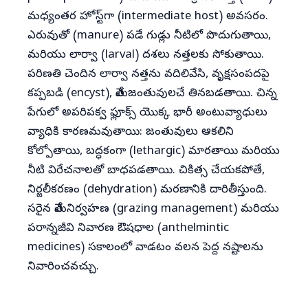
మధ్యంతర హోస్ట్‌గా (intermediate host) అవసరం.
ఎరువుతో (manure) పడే గుడ్లు నీటిలో పొదుగుతాయి,
మరియు లార్వా (larval) దశలు నత్తలకు సోకుతాయి.
పరిణతి చెందిన లార్వా నత్తను వదిలివేసి, వృక్షసంపదపై
కప్పబడి (encyst), మేత జంతువులచే తినబడతాయి. చిన్న
పేగులో అపరిపక్వ ఫ్లూక్స్ యొక్క భారీ అంటువ్యాధులు
వ్యాధికి కారణమవుతాయి: జంతువులు ఆకలిని
కోల్పోతాయి, బద్ధకంగా (lethargic) మారతాయి మరియు
నీటి విరేచనాలతో బాధపడతాయి. చికిత్స చేయకపోతే,
నిర్జలీకరణం (dehydration) మరణానికి దారితీస్తుంది.
సరైన మేత నిర్వహణ (grazing management) మరియు
పరాన్నజీవి నివారణ ఔషధాల (anthelmintic
medicines) సకాలంలో వాడటం వలన పెద్ద నష్టాలను
నివారించవచ్చు.