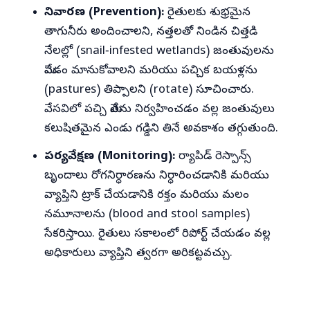
నివారణ (Prevention):
రైతులకు శుభ్రమైన
తాగునీరు అందించాలని, నత్తలతో నిండిన చిత్తడి
నేలల్లో (snail‑infested wetlands) జంతువులను
మేపడం మానుకోవాలని మరియు పచ్చిక బయళ్లను
(pastures) తిప్పాలని (rotate) సూచించారు.
వేసవిలో పచ్చి మేతను నిర్వహించడం వల్ల జంతువులు
కలుషితమైన ఎండు గడ్డిని తినే అవకాశం తగ్గుతుంది.
పర్యవేక్షణ (Monitoring):
ర్యాపిడ్ రెస్పాన్స్
బృందాలు రోగనిర్ధారణను నిర్ధారించడానికి మరియు
వ్యాప్తిని ట్రాక్ చేయడానికి రక్తం మరియు మలం
నమూనాలను (blood and stool samples)
సేకరిస్తాయి. రైతులు సకాలంలో రిపోర్ట్ చేయడం వల్ల
అధికారులు వ్యాప్తిని త్వరగా అరికట్టవచ్చు.