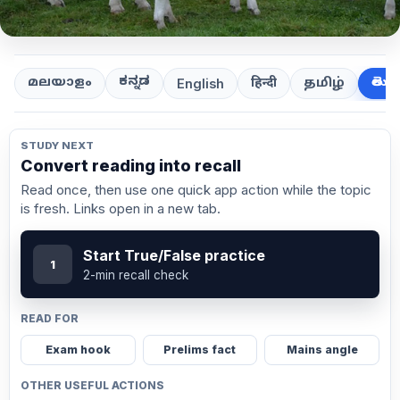
ಕನ್ನಡ
తెలుగ
മലയാളം
हिन्दी
தமிழ்
English
STUDY NEXT
Convert reading into recall
Read once, then use one quick app action while the topic
is fresh. Links open in a new tab.
Start True/False practice
1
2-min recall check
READ FOR
Exam hook
Prelims fact
Mains angle
OTHER USEFUL ACTIONS