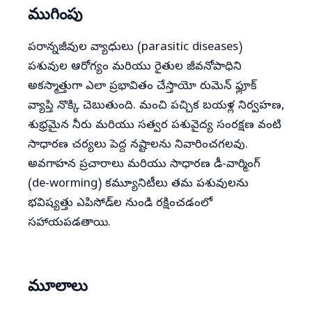
ముగింపు
పరాన్నజీవుల వ్యాధులు (parasitic diseases)
పశువుల ఆరోగ్యం మరియు రైతుల జీవనోపాధిని
అకస్మాత్తుగా ఎలా ప్రభావితం చేస్తాయో రుమెన్ ఫ్లూక్
వ్యాప్తి నొక్కి చెబుతుంది. మంచి పచ్చిక బయళ్ల నిర్వహణ,
శుభ్రమైన నీరు మరియు సత్వర పశువైద్య సంరక్షణ వంటి
సాధారణ చర్యలు పెద్ద నష్టాలను నివారించగలవు.
అవగాహన ప్రచారాలు మరియు సాధారణ డీ-వార్మింగ్
(de‑worming) కమ్యూనిటీలు తమ పశువులను
భవిష్యత్తు ఎపిసోడ్‌ల నుండి రక్షించడంలో
సహాయపడతాయి.
మూలాలు