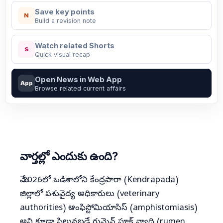
Save key points
N
Build a revision note
Watch related Shorts
S
Quick visual recap
Open News in Web App
App
Browse related current affairs
వార్తల్లో ఎందుకు ఉంది?
మే 2026లో ఒడిశాలోని కేంద్రపారా (Kendrapada)
జిల్లాలో పశువైద్య అధికారులు (veterinary
authorities) ఆంఫిస్టోమియాసిస్ (amphistomiasis)
అని కూడా పిలువబడే రుమెన్ ఫ్లూక్ వ్యాధి (rumen