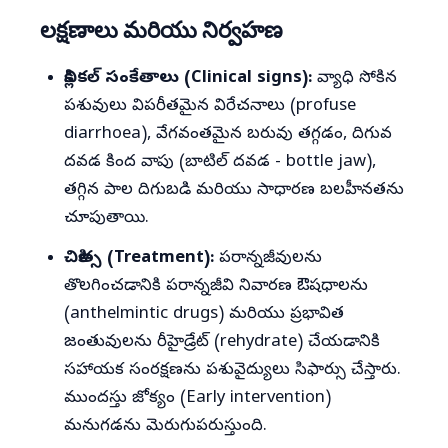
లక్షణాలు మరియు నిర్వహణ
క్లినికల్ సంకేతాలు (Clinical signs):
వ్యాధి సోకిన
పశువులు విపరీతమైన విరేచనాలు (profuse
diarrhoea), వేగవంతమైన బరువు తగ్గడం, దిగువ
దవడ కింద వాపు (బాటిల్ దవడ - bottle jaw),
తగ్గిన పాల దిగుబడి మరియు సాధారణ బలహీనతను
చూపుతాయి.
చికిత్స (Treatment):
పరాన్నజీవులను
తొలగించడానికి పరాన్నజీవి నివారణ ఔషధాలను
(anthelmintic drugs) మరియు ప్రభావిత
జంతువులను రీహైడ్రేట్ (rehydrate) చేయడానికి
సహాయక సంరక్షణను పశువైద్యులు సిఫార్సు చేస్తారు.
ముందస్తు జోక్యం (Early intervention)
మనుగడను మెరుగుపరుస్తుంది.