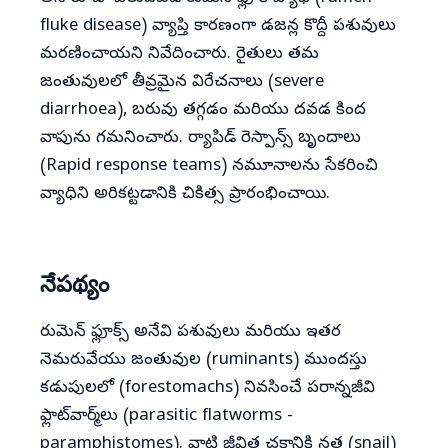
fluke disease) వ్యాప్తి కారణంగా డజన్ల కొద్దీ పశువులు
మరణించాయని నివేదించారు. రైతులు తమ
జంతువులలో తీవ్రమైన విరేచనాలు (severe
diarrhoea), బరువు తగ్గడం మరియు దవడ కింద
వాపును గమనించారు. ర్యాపిడ్ రెస్పాన్స్ బృందాలు
(Rapid response teams) నమూనాలను సేకరించి
వ్యాధిని అరికట్టడానికి చికిత్స ప్రారంభించాయి.
నేపథ్యం
రుమెన్ ఫ్లూక్స్ అనేవి పశువులు మరియు ఇతర
నెమరువేయు జంతువుల (ruminants) ముందస్తు
కడుపులలో (forestomachs) నివసించే పరాన్నజీవి
ఫ్లాట్‌వార్మ్‌లు (parasitic flatworms -
paramphistomes). వాటి జీవిత చక్రానికి నత్త (snail)