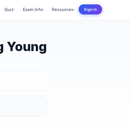
Quiz
Exam Info
Resources
Sign In
▾
▾
▾
ng Young