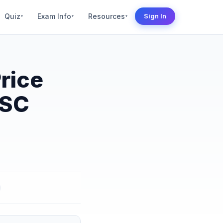
Quiz
Exam Info
Resources
Sign In
▾
▾
▾
rice
PSC