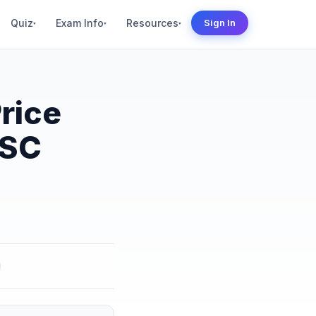
Quiz
Exam Info
Resources
Sign In
▾
▾
▾
rice
PSC