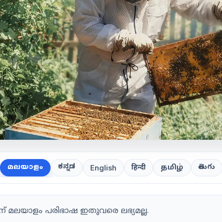
ಕನ್ನಡ
తెలుగు
മലയാളം
हिन्दी
தமிழ்
English
 മലയാളം പരിഭാഷ ഇതുവരെ ലഭ്യമല്ല.