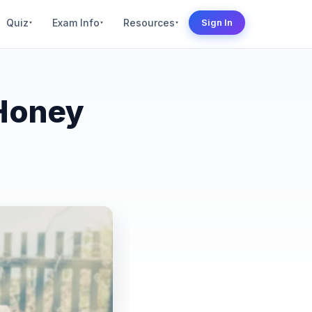
Quiz
Exam Info
Resources
Sign In
▾
▾
▾
 Honey