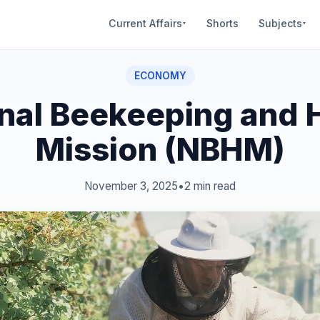
Current Affairs
Shorts
Subjects
▾
▾
ECONOMY
nal Beekeeping and
Mission (NBHM)
November 3, 2025
•
2 min read