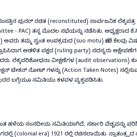
ಸಂಸತ್ತಿನ ಪುನರ್ ರಚಿತ (reconstituted) ಸಾರ್ವಜನಿಕ ಲೆಕ್ಕಪತ್ರ
tee - PAC) ತನ್ನ ಮೊದಲ ಸಭೆಯನ್ನು ನಡೆಸಿತು. ಅಧ್ಯಕ್ಷರಾದ ಕ
l) ಅವರು ತಮ್ಮ ಸ್ವಂತ ಉಪಕ್ರಮದ (suo motu) ಮೇಲೆ ಕೆಲವು ವ
ಸ್ತಾಪಿಸಿದಾಗ ಆಡಳಿತ ಪಕ್ಷದ (ruling party) ಸದಸ್ಯರು ಆಕ್ಷೇಪಣೆಗ
ತಿದರು. ಲೆಕ್ಕಪರಿಶೋಧನಾ ವೀಕ್ಷಣೆಗಳ (audit observations) ಕು
ನ್ ಟೇಕನ್ ನೋಟ್ ಗಳನ್ನು (Action Taken Notes) ಸಲ್ಲಿಸುವಲ
ವುದರ ಬಗ್ಗೆಯೂ ಸಮಿತಿಯು ಕಳವಳ ವ್ಯಕ್ತಪಡಿಸಿತು.
ತ ಹಳೆಯ ಸಂಸದೀಯ ಸಮಿತಿಯಾಗಿದೆ, ಸರ್ಕಾರಿ ವೆಚ್ಚವನ್ನು ಪರಿ
್ಲಿ (colonial era) 1921 ರಲ್ಲಿ ರಚಿಸಲಾಯಿತು. ಸ್ವಾತಂತ್ರ್ಯ