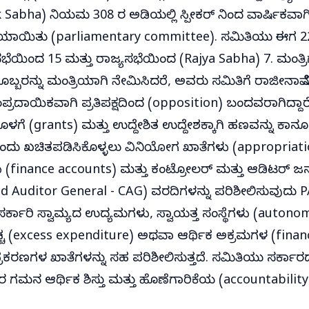
abha) ನಿಯಮ 308 ರ ಅಡಿಯಲ್ಲಿ ಸ್ಪೀಕರ್ ನಿಂದ ವಾರ್ಷಿಕವಾ
ಯಿತು (parliamentary committee). ಸಮಿತಿಯು ಈಗ 22 
ೆಯಿಂದ 15 ಮತ್ತು ರಾಜ್ಯಸಭೆಯಿಂದ (Rajya Sabha) 7. ಮಂತ್ರ
ಯರೊಬ್ಬರನ್ನು ಮಂತ್ರಿಯಾಗಿ ನೇಮಿಸಿದರೆ, ಅವರು ಸಮಿತಿಗೆ ರಾಜೀನಾಮೆ
ಾಂಪ್ರದಾಯಿಕವಾಗಿ ಪ್ರತಿಪಕ್ಷದಿಂದ (opposition) ಬಂದವರಾಗಿದ್ದಾರ
ಗೆ (grants) ಮತ್ತು ಉದ್ದೇಶಿತ ಉದ್ದೇಶಕ್ಕಾಗಿ ಹಣವನ್ನು ಕಾನೂ
ದು ಖಚಿತಪಡಿಸಿಕೊಳ್ಳಲು ವಿನಿಯೋಗ ಖಾತೆಗಳು (appropriati
(finance accounts) ಮತ್ತು ಕಂಟ್ರೋಲರ್ ಮತ್ತು ಆಡಿಟರ್ 
d Auditor General - CAG) ವರದಿಗಳನ್ನು ಪರಿಶೀಲಿಸುವುದು 
ಸರ್ಕಾರಿ ಸ್ವಾಮ್ಯದ ಉದ್ಯಮಗಳು, ಸ್ವಾಯತ್ತ ಸಂಸ್ಥೆಗಳು (auton
ವೆಚ್ಚ (excess expenditure) ಅಥವಾ ಆರ್ಥಿಕ ಅಕ್ರಮಗಳ (finan
ಪ್ರಕರಣಗಳ ಖಾತೆಗಳನ್ನು ಸಹ ಪರಿಶೀಲಿಸುತ್ತದೆ. ಸಮಿತಿಯು ಸರ್ಕಾರ
 ಇದರ ಗಮನ ಆರ್ಥಿಕ ಶಿಸ್ತು ಮತ್ತು ಹೊಣೆಗಾರಿಕೆಯ (accountability) 