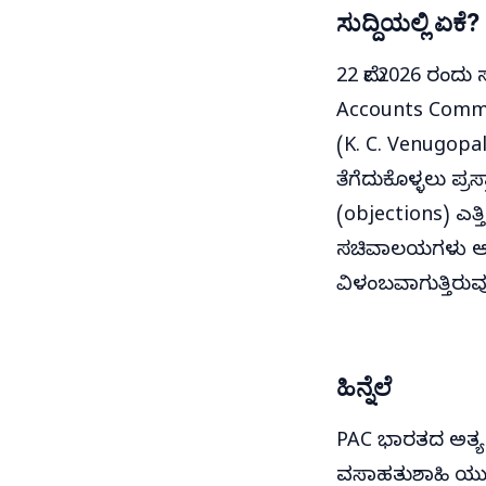
ಸುದ್ದಿಯಲ್ಲಿ ಏಕೆ?
22 ಮೇ 2026 ರಂದು 
Accounts Commit
(K. C. Venugopa
ತೆಗೆದುಕೊಳ್ಳಲು ಪ್ರ
(objections) ಎತ್
ಸಚಿವಾಲಯಗಳು ಆಕ್ಷ
ವಿಳಂಬವಾಗುತ್ತಿರು
ಹಿನ್ನೆಲೆ
PAC ಭಾರತದ ಅತ್ಯಂ
ವಸಾಹತುಶಾಹಿ ಯುಗದಲ