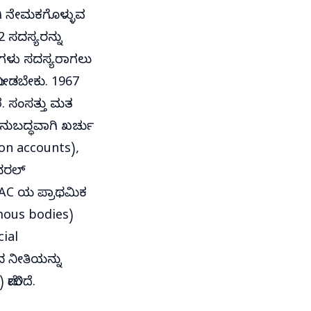
ಗಿ ನೇಮಕಗೊಳ್ಳುವ
ಸದಸ್ಯರನ್ನು
ಿಗಳು ಸದಸ್ಯರಾಗಲು
 ನೀಡಬೇಕು. 1967
ೆ. ಸಂಸತ್ತು ಮತ
ನುಬದ್ಧವಾಗಿ ಖರ್ಚು
on accounts),
ಜನರಲ್
PAC ಯ ಪ್ರಾಥಮಿಕ
omous bodies)
cial
ದ ನೀತಿಯನ್ನು
ಮೇಲಿದೆ.