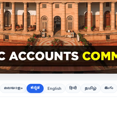
ಕನ್ನಡ
తెలుగు
മലയാളം
हिन्दी
தமிழ்
English