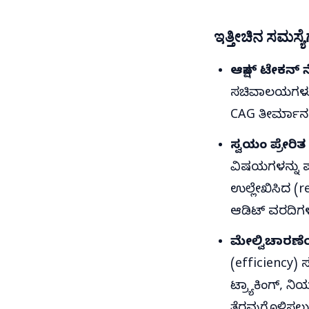
ಇತ್ತೀಚಿನ ಸಮಸ್ಯ
ಆಕ್ಷನ್ ಟೇಕನ್
ಸಚಿವಾಲಯಗಳು PA
CAG ತೀರ್ಮಾನಗಳ
ಸ್ವಯಂ ಪ್ರೇರಿತ
ವಿಷಯಗಳನ್ನು ಪರಿ
ಉಲ್ಲೇಖಿಸಿದ (r
ಆಡಿಟ್ ವರದಿಗಳ
ಮೇಲ್ವಿಚಾರಣೆಯ
(efficiency) 
ಟ್ರ್ಯಾಕಿಂಗ್, ನ