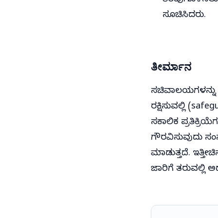
ತೆರವುಗೊಳಿಸಲು
ಸೂಚಿಸಿದರು.
ತೀರ್ಮಾನ
ಸಚಿವಾಲಯಗಳನ್ನು 
ರಕ್ಷಿಸುವಲ್ಲಿ (saf
ಸಕಾಲಿಕ ಪ್ರತಿಕ್ರಿ
ಗೌರವಿಸುವುದು ಸಂಸತ
ಮಾಡುತ್ತದೆ. ಇತ್ತೀಚ
ಜಾರಿಗೆ ತರುವಲ್ಲಿ ಅ