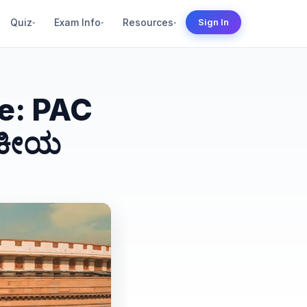
Quiz
Exam Info
Resources
Sign In
▾
▾
▾
e: PAC
ಾಜಕೀಯ