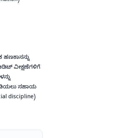
nation)
 ಹಣಕಾಸನ್ನು
ಡಿಟ್ ವೀಕ್ಷಣೆಗಳಿಗೆ
ಳನ್ನು
ತಿಹಿಡಿಯಲು ಸಹಾಯ
ial discipline)