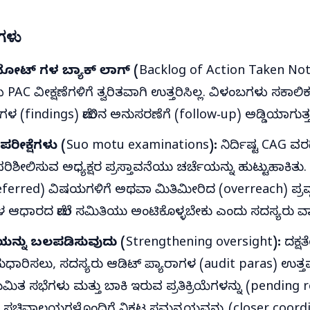
ೆಗಳು
 ನೋಟ್ ಗಳ ಬ್ಯಾಕ್ ಲಾಗ್ (Backlog of Action Taken Not
C ವೀಕ್ಷಣೆಗಳಿಗೆ ತ್ವರಿತವಾಗಿ ಉತ್ತರಿಸಿಲ್ಲ. ವಿಳಂಬಗಳು ಸಕಾಲಿಕ 
 (findings) ಮೇಲಿನ ಅನುಸರಣೆಗೆ (follow‑up) ಅಡ್ಡಿಯಾಗುತ್ತ
 ಪರೀಕ್ಷೆಗಳು (Suo motu examinations):
ನಿರ್ದಿಷ್ಟ CAG ವರ
ಶೀಲಿಸುವ ಅಧ್ಯಕ್ಷರ ಪ್ರಸ್ತಾವನೆಯು ಚರ್ಚೆಯನ್ನು ಹುಟ್ಟುಹಾಕಿತು. 
eferred) ವಿಷಯಗಳಿಗೆ ಅಥವಾ ಮಿತಿಮೀರಿದ (overreach) ಪ್ರವೃತ್
 ಆಧಾರದ ಮೇಲೆ ಸಮಿತಿಯು ಅಂಟಿಕೊಳ್ಳಬೇಕು ಎಂದು ಸದಸ್ಯರು ವಾ
ನ್ನು ಬಲಪಡಿಸುವುದು (Strengthening oversight):
ದಕ್ಷತ
ಸುಧಾರಿಸಲು, ಸದಸ್ಯರು ಆಡಿಟ್ ಪ್ಯಾರಾಗಳ (audit paras) ಉತ್
ಿಯಮಿತ ಸಭೆಗಳು ಮತ್ತು ಬಾಕಿ ಇರುವ ಪ್ರತಿಕ್ರಿಯೆಗಳನ್ನು (pending