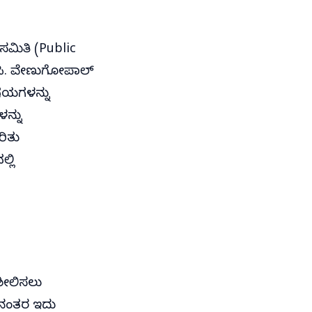
 ಸಮಿತಿ (Public
ೆ.ಸಿ. ವೇಣುಗೋಪಾಲ್
ಿಷಯಗಳನ್ನು
ಳನ್ನು
ರಿತು
್ಲಿ
ಶೀಲಿಸಲು
ದ ನಂತರ ಇದು