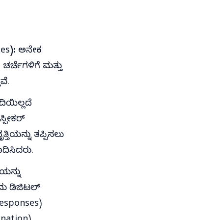
es):
ಅನೇಕ
ಚರ್ಚೆಗಳಿಗೆ ಮತ್ತು
ವೆ.
ದಿಯಿಲ್ಲದೆ
ಸ್ಪೀಕರ್
ತಿಯನ್ನು ತಪ್ಪಿಸಲು
ದಿಸಿದರು.
ೆಯನ್ನು
ತಮ ಡಿಜಿಟಲ್
 responses)