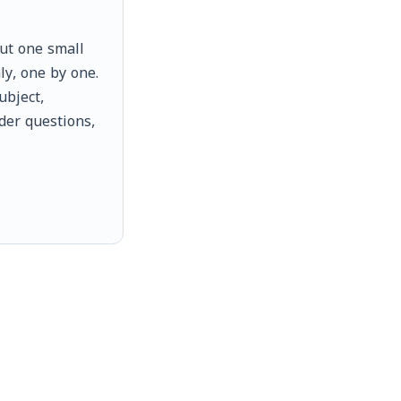
but one small
ly, one by one.
ubject,
rder questions,