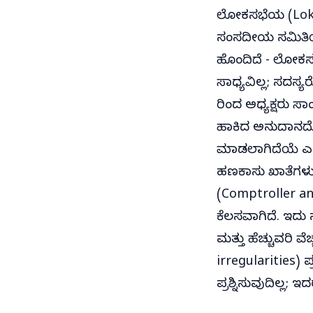
ಲೋಕಸಭೆಯ (Lok S
ಸಂಸದೀಯ ಸಮಿತಿಯಾ
ಹೊಂದಿದೆ - ಲೋಕಸಭ
ಸಾಧ್ಯವಿಲ್ಲ; ಸದಸ್
ರಿಂದ ಅಧ್ಯಕ್ಷರು ಸ
ಹಾಕಿದ ಅನುದಾನದೊಳ
ಮಾಡಲಾಗಿದೆಯೆ ಎಂ
ಹಣಕಾಸು ಖಾತೆಗಳು 
(Comptroller an
ಕೆಲಸವಾಗಿದೆ. ಇದು 
ಮತ್ತು ಹೆಚ್ಚುವರಿ 
irregularities) 
ಪ್ರಶ್ನಿಸುವುದಿಲ್ಲ;