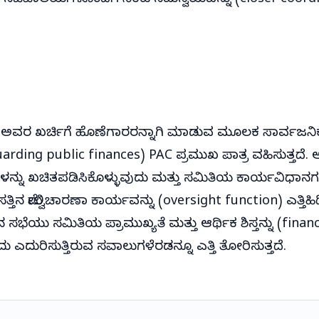
 ಸಚಿವಾಲಯಗಳೊಂದಿಗೆ ನಿಕಟ ಸಮನ್ವಯವನ್ನು (closer coordi
ಅವರ ಖರ್ಚಿಗೆ ಹೊಣೆಗಾರರನ್ನಾಗಿ ಮಾಡುವ ಮೂಲಕ ಸಾರ್ವಜನಿಕ
eguarding public finances) PAC ಪ್ರಮುಖ ಪಾತ್ರ ವಹಿಸುತ್ತದೆ. ಆ
ಯೆಗಳನ್ನು ಖಚಿತಪಡಿಸಿಕೊಳ್ಳುವುದು ಮತ್ತು ಸಮಿತಿಯ ಕಾರ್ಯವಿಧಾನಗ
್ತಿನ ಮೇಲ್ವಿಚಾರಣಾ ಕಾರ್ಯವನ್ನು (oversight function) ಎತ್
ಿನ ಸಭೆಯು ಸಮಿತಿಯ ಪ್ರಾಮುಖ್ಯತೆ ಮತ್ತು ಆರ್ಥಿಕ ಶಿಸ್ತನ್ನು (financ
ದು ಎದುರಿಸುತ್ತಿರುವ ಸವಾಲುಗಳೆರಡನ್ನೂ ಎತ್ತಿ ತೋರಿಸುತ್ತದೆ.