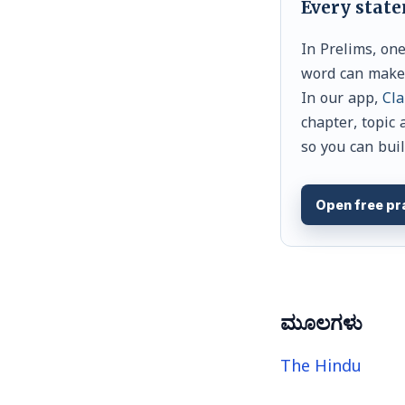
Every stat
In Prelims, on
word can make i
In our app,
Cla
chapter, topic 
so you can buil
Open free pr
ಮೂಲಗಳು
The Hindu